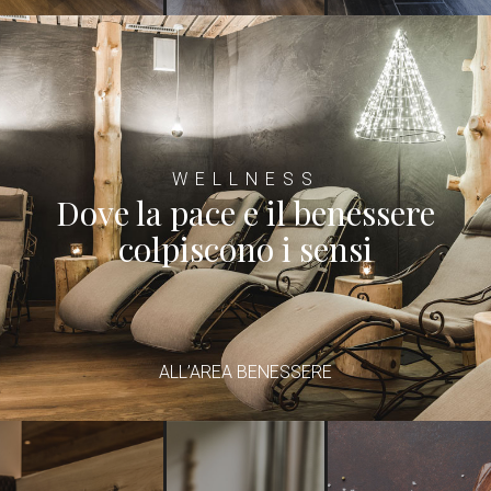
WELLNESS
Dove la pace e il benessere
colpiscono i sensi
ALL’AREA BENESSERE