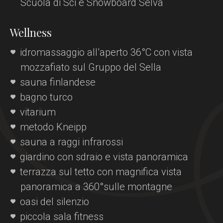
Scuola di Sci e Snowboard Selva
Wellness
Chalet S
idromassaggio all’aperto 36°C con vista
Ambiente
mozzafiato sul Gruppo del Sella
Camere
sauna finlandese
Gourmet
bagno turco
Wellness
vitarium
metodo Kneipp
Condizioni generali
sauna a raggi infrarossi
Offerte
giardino con sdraio e vista panoramica
Attività
terrazza sul tetto con magnifica vista
Località
panoramica a 360°sulle montagne
Richiedere
oasi del silenzio
Prenotare
piccola sala fitness